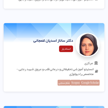
دکتر ساناز اسدیان لفمجانی
استادیار
مرکزی
انستیتو آموزشی تحقیقاتی و درمانی قلب و عروق شهید رجایی -
متخصص رادیولوژی
Google Scholar
Scopus
علم سنجی